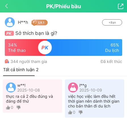
PK/Phiếu bầu

Kéo xuống để làm mới
H**h
+Bạn
Sở thích bạn là gì?
PK
34%
65%
P
K
Thể thao
Du lịch
344 người tham gia
Đã kết thúc
Tất cả bình luận
2
w**!
l**g
2025-10-08
2025-10-09
thực ra cả 2 đều đúng và
việc học việc làm đều hết
đáng để thử
thời gian nên dành thời gian
cho bản thân đi du lịch
0
0